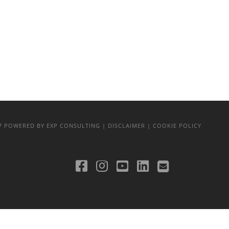
17
POWERED BY EXP CONSULTING
| DISCLAIMER
| COOKIE POLICY