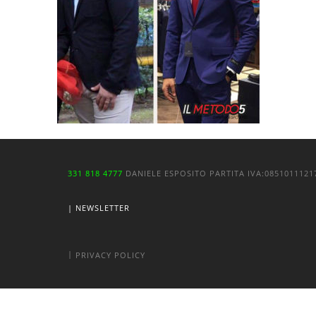
331 818 4777
DANIELE ESPOSITO
PARTITA IVA:
085101112
| NEWSLETTER
|
PRIVACY POLICY