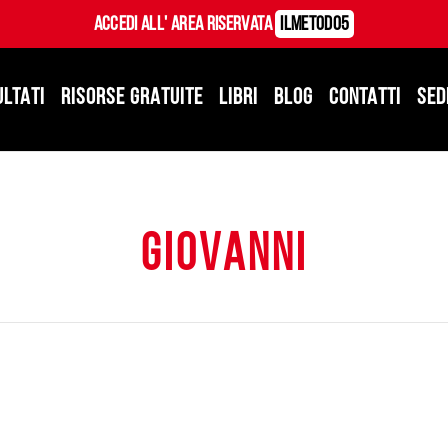
Accedi all' Area Riservata
ILMetodo5
ULTATI
RISORSE GRATUITE
LIBRI
BLOG
CONTATTI
SED
giovanni