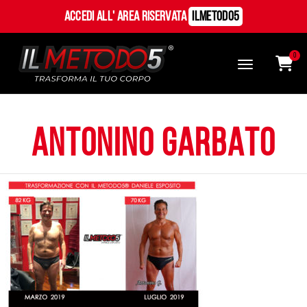
Accedi all' Area Riservata
ILMetodo5
0
ANTONINO GARBATO