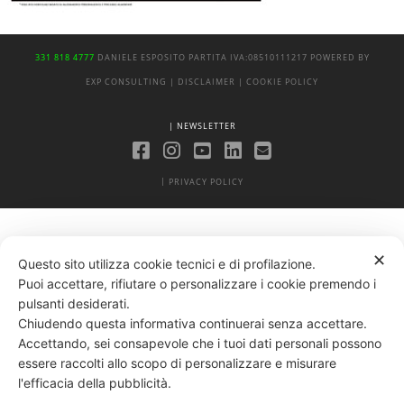
331 818 4777
DANIELE ESPOSITO
PARTITA IVA:
08510111217
POWERED BY
EXP CONSULTING
| DISCLAIMER
| COOKIE POLICY
| NEWSLETTER
|
PRIVACY POLICY
✕
Questo sito utilizza cookie tecnici e di profilazione.
Puoi accettare, rifiutare o personalizzare i cookie premendo i
pulsanti desiderati.
Chiudendo questa informativa continuerai senza accettare.
Accettando, sei consapevole che i tuoi dati personali possono
essere raccolti allo scopo di personalizzare e misurare
l'efficacia della pubblicità.