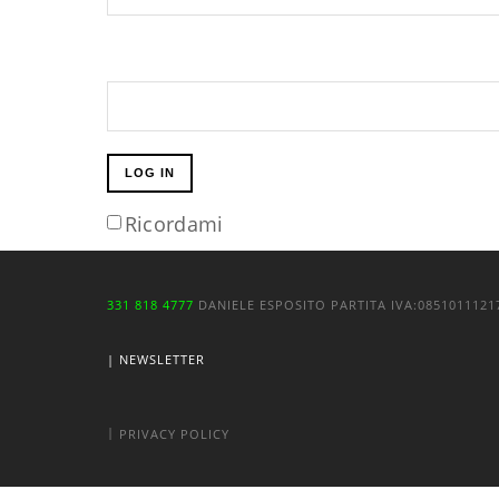
LOG IN
Ricordami
331 818 4777
DANIELE ESPOSITO
PARTITA IVA:
085101112
| NEWSLETTER
|
PRIVACY POLICY