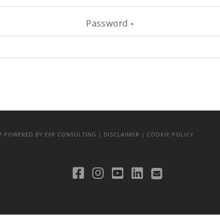
Password
*
17
POWERED BY EXP CONSULTING
| DISCLAIMER
| COOKIE POLICY