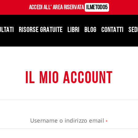
Accedi all' Area Riservata
ILMetodo5
ULTATI
RISORSE GRATUITE
LIBRI
BLOG
CONTATTI
SED
Il Mio Account
Username o indirizzo email
*