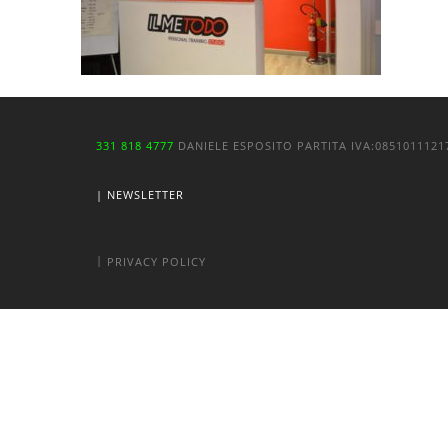
331 818 4777
DANIELE ESPOSITO
PARTITA IVA:
085101112
| NEWSLETTER
|
PRIVACY POLICY