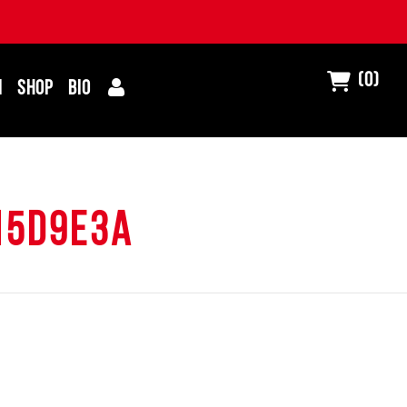
(0)
I
SHOP
BIO
15d9e3a