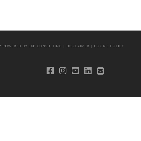
17
POWERED BY EXP CONSULTING
| DISCLAIMER
| COOKIE POLICY