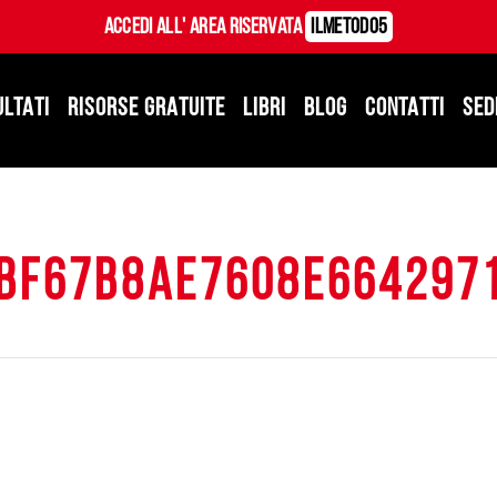
Accedi all' Area Riservata
ILMetodo5
ULTATI
RISORSE GRATUITE
LIBRI
BLOG
CONTATTI
SED
bf67b8ae7608e664297