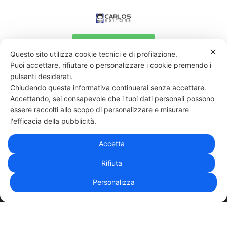
Compra adesso
✕
Questo sito utilizza cookie tecnici e di profilazione.
Puoi accettare, rifiutare o personalizzare i cookie premendo i
pulsanti desiderati.
Chiudendo questa informativa continuerai senza accettare.
Accettando, sei consapevole che i tuoi dati personali possono
essere raccolti allo scopo di personalizzare e misurare
331 818 4777
DANIELE ESPOSITO
PARTITA IVA:
08510111217
POWERED BY
l'efficacia della pubblicità.
EXP CONSULTING
| DISCLAIMER
| COOKIE POLICY
Accetta
| NEWSLETTER
Rifiuta
Personalizza
|
PRIVACY POLICY