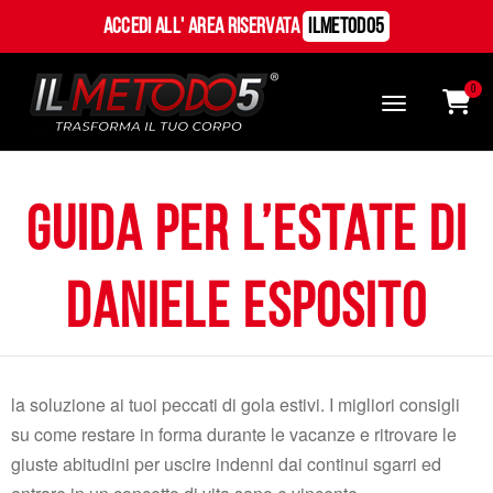
Accedi all' Area Riservata
ILMetodo5
0
Guida per l’estate di
Daniele Esposito
la soluzione ai tuoi peccati di gola estivi. I migliori consigli
su come restare in forma durante le vacanze e ritrovare le
giuste abitudini per uscire indenni dai continui sgarri ed