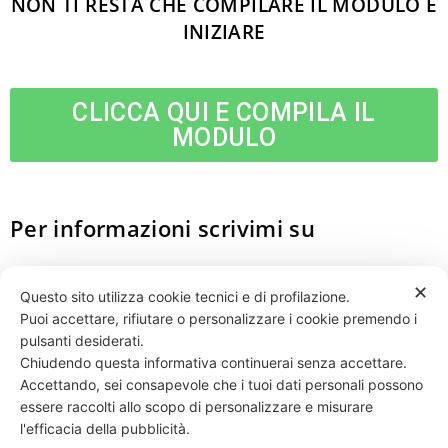
NON TI RESTA CHE COMPILARE IL MODULO E
INIZIARE
CLICCA QUI E COMPILA IL
MODULO
Per informazioni scrivimi su
info@danieleesposito.it
✕
Questo sito utilizza cookie tecnici e di profilazione.
Puoi accettare, rifiutare o personalizzare i cookie premendo i
pulsanti desiderati.
Chiudendo questa informativa continuerai senza accettare.
Accettando, sei consapevole che i tuoi dati personali possono
essere raccolti allo scopo di personalizzare e misurare
331 818 4777
DANIELE ESPOSITO
PARTITA IVA:
08510111217
POWERED BY
l'efficacia della pubblicità.