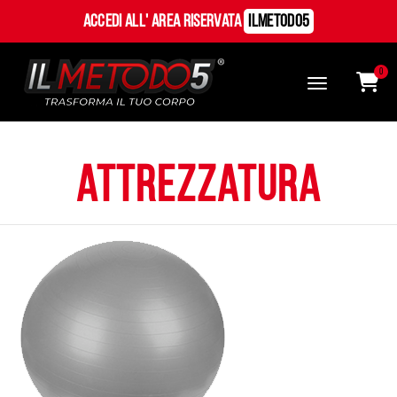
Accedi all' Area Riservata
ILMetodo5
0
attrezzatura