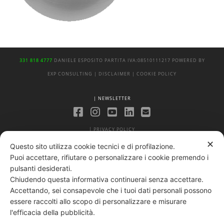
331 818 4777
DANIELE ESPOSITO
PARTITA IVA:
08510111217
POWERED BY
EXP CONSULTING
| DISCLAIMER
| COOKIE POLICY
| NEWSLETTER
|
PRIVACY POLICY
✕
Questo sito utilizza cookie tecnici e di profilazione.
Puoi accettare, rifiutare o personalizzare i cookie premendo i
pulsanti desiderati.
Chiudendo questa informativa continuerai senza accettare.
Accettando, sei consapevole che i tuoi dati personali possono
essere raccolti allo scopo di personalizzare e misurare
l'efficacia della pubblicità.