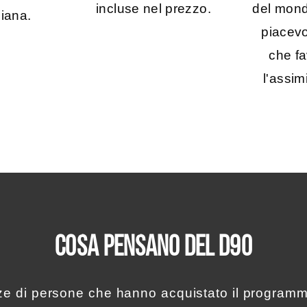
del mond
incluse nel prezzo.
diana.
piacevo
che fa
l'assim
COSA PENSANO DEL D90
e di persone che hanno acquistato il program