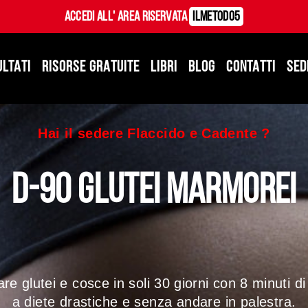
Accedi all' Area Riservata
ILMetodo5
ULTATI
RISORSE GRATUITE
LIBRI
BLOG
CONTATTI
SED
Hai il sedere Flaccido e Cadente ?
d-90 glutei marmorei
are glutei e cosce in soli 30 giorni con 8 minuti 
a diete drastiche e senza andare in palestra.