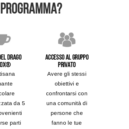
L PROGRAMMA?
DEL DRAGO
ACCESSO AL GRUPPO
TOX®
PRIVATO
tisana
Avere gli stessi
nante
obiettivi e
colare
confrontarsi con
zzata da 5
una comunità di
ovenienti
persone che
rse parti
fanno le tue