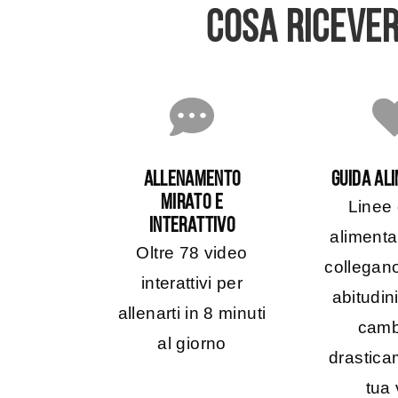
COSA RICEVE
ALLENAMENTO
GUIDA AL
MIRATO E
Linee
INTERATTIVO
alimenta
Oltre 78 video
collegano
interattivi per
abitudin
allenarti in 8 minuti
camb
al giorno
drastica
tua 