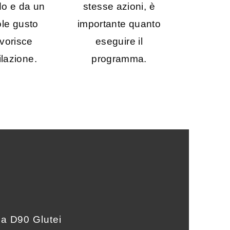
o e da un
stesse azioni, è
le gusto
importante quanto
vorisce
eseguire il
ilazione.
programma.
ma D90 Glutei