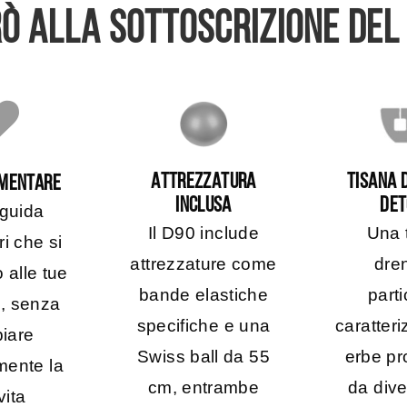
RÒ ALLA SOTTOSCRIZIONE DE
TISANA 
ATTREZZATURA
IMENTARE
DE
INCLUSA
 guida
Una 
Il D90 include
ri che si
dre
attrezzature come
 alle tue
parti
bande elastiche
i, senza
caratteri
specifiche e una
iare
erbe pr
Swiss ball da 55
mente la
da dive
cm, entrambe
vita