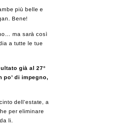
gambe più belle e
gan. Bene!
armo… ma sarà così
ia a tutte le tue
ltato già al 27°
un po’ di impegno,
cinto dell’estate, a
che per eliminare
a li.