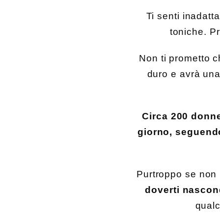
Ti senti inadatt
toniche. 
Non ti prometto c
duro e avrà una 
Circa 200 donne
giorno, seguendo 
Purtroppo se non in
doverti nascon
qualc