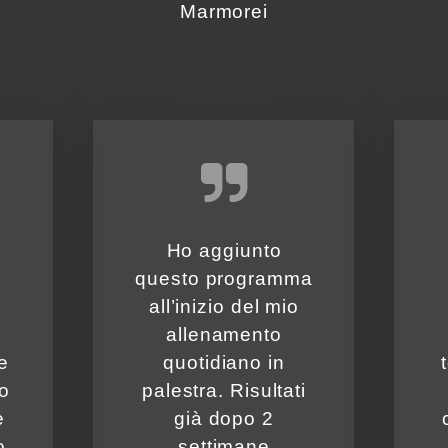
Marmorei
Ho aggiunto
questo programma
all’inizio del mio
allenamento
e
quotidiano in
o
palestra. Risultati
e
già dopo 2
o
settimane