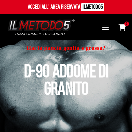
Accedi all' Area Riservata
ILMetodo5
0
Hai la pancia gonfia e grassa?
d-90 Addome di
granito