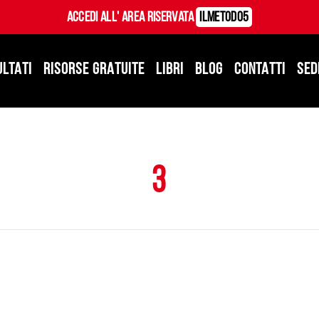
Accedi all' Area Riservata
ILMetodo5
ULTATI
RISORSE GRATUITE
LIBRI
BLOG
CONTATTI
SED
3