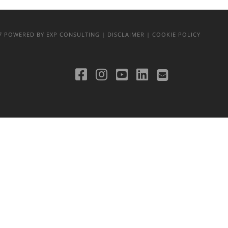
17
POWERED BY EXP CONSULTING
| DISCLAIMER
| COOKIE POLICY