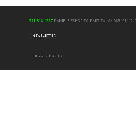
331 818 4777
DANIELE ESPOSITO
PARTITA IVA:
085101112
| NEWSLETTER
|
PRIVACY POLICY