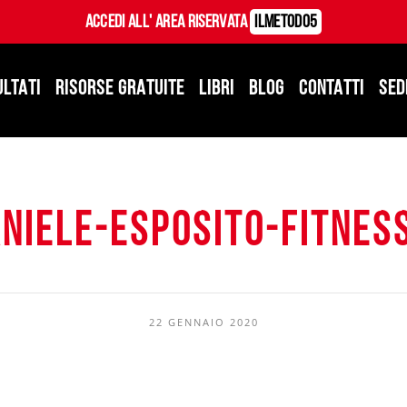
Accedi all' Area Riservata
ILMetodo5
ULTATI
RISORSE GRATUITE
LIBRI
BLOG
CONTATTI
SED
iele-esposito-fitnes
22 GENNAIO 2020