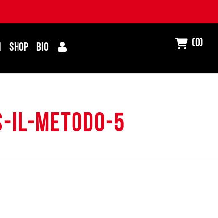
(0)
I
SHOP
BIO
s-il-metodo-5