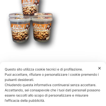
✕
Questo sito utilizza cookie tecnici e di profilazione.
Puoi accettare, rifiutare o personalizzare i cookie premendo i
pulsanti desiderati.
Chiudendo questa informativa continuerai senza accettare.
331 818 4777
DANIELE ESPOSITO
PARTITA IVA:
08510111217
POWERED BY
Accettando, sei consapevole che i tuoi dati personali possono
EXP CONSULTING
| DISCLAIMER
| COOKIE POLICY
essere raccolti allo scopo di personalizzare e misurare
l'efficacia della pubblicità.
| NEWSLETTER