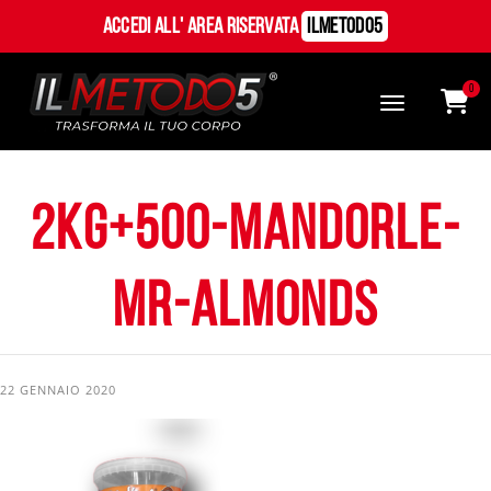
Accedi all' Area Riservata
ILMetodo5
0
2kg+500-mandorle-
mr-almonds
22 GENNAIO 2020