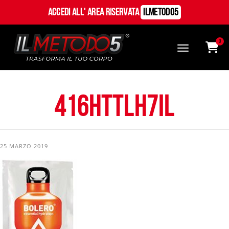
Accedi all' Area Riservata
ILMetodo5
0
416hTtlh7iL
25 MARZO 2019