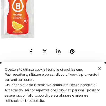
✕
331 818 4777
DANIELE ESPOSITO
PARTITA IVA:
08510111217
POWERED BY
Questo sito utilizza cookie tecnici e di profilazione.
Puoi accettare, rifiutare o personalizzare i cookie premendo i
EXP CONSULTING
| DISCLAIMER
| COOKIE POLICY
pulsanti desiderati.
Chiudendo questa informativa continuerai senza accettare.
| NEWSLETTER
Accettando, sei consapevole che i tuoi dati personali possono
essere raccolti allo scopo di personalizzare e misurare
l'efficacia della pubblicità.
|
PRIVACY POLICY