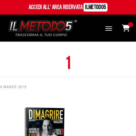
Accedi all' Area Riservata
ILMetodo5
0
1
4 MARZO 2019