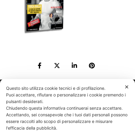
✕
331 818 4777
DANIELE ESPOSITO
PARTITA IVA:
08510111217
POWERED BY
Questo sito utilizza cookie tecnici e di profilazione.
Puoi accettare, rifiutare o personalizzare i cookie premendo i
EXP CONSULTING
| DISCLAIMER
| COOKIE POLICY
pulsanti desiderati.
Chiudendo questa informativa continuerai senza accettare.
| NEWSLETTER
Accettando, sei consapevole che i tuoi dati personali possono
essere raccolti allo scopo di personalizzare e misurare
l'efficacia della pubblicità.
|
PRIVACY POLICY