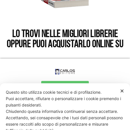
Lo trovi nelle migliori librerie
oppure puoi acquistarlo online su
Compra adesso
✕
Questo sito utilizza cookie tecnici e di profilazione.
Puoi accettare, rifiutare o personalizzare i cookie premendo i
pulsanti desiderati.
Chiudendo questa informativa continuerai senza accettare.
Accettando, sei consapevole che i tuoi dati personali possono
essere raccolti allo scopo di personalizzare e misurare
331 818 4777
DANIELE ESPOSITO
PARTITA IVA:
08510111217
POWERED BY