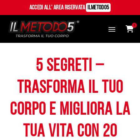
Accedi all' Area Riservata
ILMetodo5
0
5 Segreti –
Trasforma il tuo
corpo e migliora la
tua vita con 20