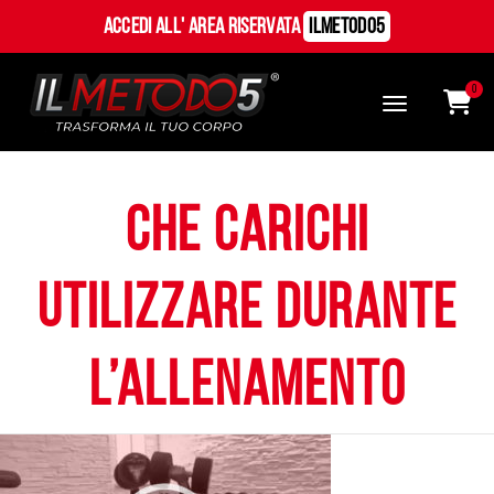
Accedi all' Area Riservata
ILMetodo5
0
che carichi
utilizzare durante
l’allenamento