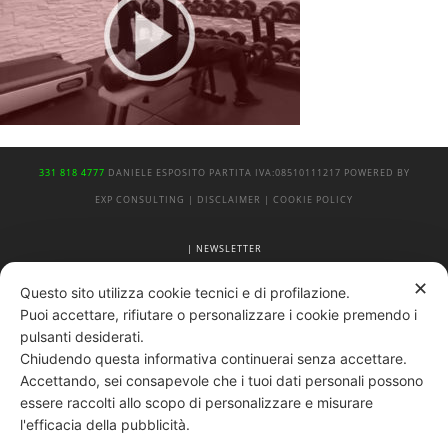
331 818 4777
DANIELE ESPOSITO
PARTITA IVA:
08510111217
POWERED BY
EXP CONSULTING
| DISCLAIMER
| COOKIE POLICY
| NEWSLETTER
✕
Questo sito utilizza cookie tecnici e di profilazione.
|
PRIVACY POLICY
Puoi accettare, rifiutare o personalizzare i cookie premendo i
pulsanti desiderati.
Chiudendo questa informativa continuerai senza accettare.
Accettando, sei consapevole che i tuoi dati personali possono
essere raccolti allo scopo di personalizzare e misurare
l'efficacia della pubblicità.